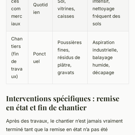
ces
Sol,
intensif,
Quotid
com
vitrines,
nettoyage
ien
merc
caisses
fréquent des
iaux
sols
Chan
Poussières
Aspiration
tiers
fines,
industrielle,
(fin
Ponct
résidus de
balayage
de
uel
plâtre,
humide,
trava
gravats
décapage
ux)
Interventions spécifiques : remise
en état et fin de chantier
Après des travaux, le chantier n’est jamais vraiment
terminé tant que la remise en état n’a pas été