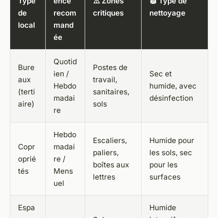
Type
ence
⚠️ Zones
🧽 Type de
de
recom
critiques
nettoyage
local
mand
ée
Quotid
Bure
Postes de
ien /
Sec et
aux
travail,
Hebdo
humide, avec
(terti
sanitaires,
madai
désinfection
aire)
sols
re
Hebdo
Escaliers,
Humide pour
Copr
madai
paliers,
les sols, sec
oprié
re /
boîtes aux
pour les
tés
Mens
lettres
surfaces
uel
Espa
Humide