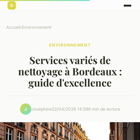
Accueil
›
Environnement
ENVIRONNEMENT
Services variés de
nettoyage à Bordeaux :
guide d'excellence
Joséphine
22/04/2026 14:58
9 min de lecture
J