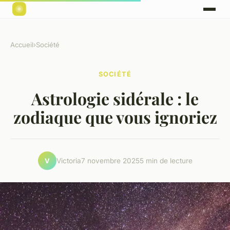
Accueil
›
Société
SOCIÉTÉ
Astrologie sidérale : le
zodiaque que vous ignoriez
Victoria
7 novembre 2025
5 min de lecture
V