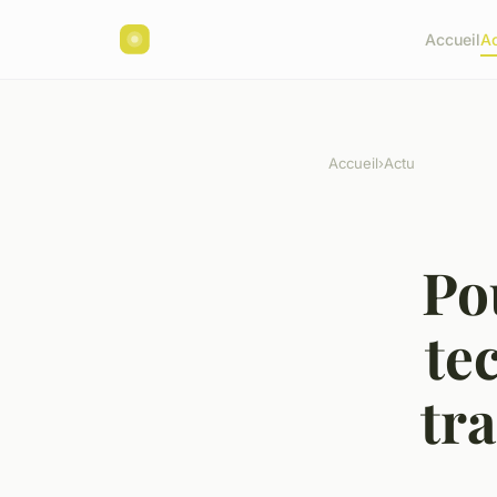
Accueil
A
Accueil
›
Actu
Po
te
tr