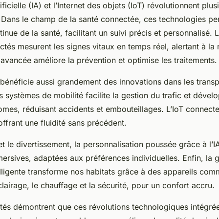
tificielle (IA) et l’Internet des objets (IoT) révolutionnent pl
. Dans le champ de la santé connectée, ces technologies pe
inue de la santé, facilitant un suivi précis et personnalisé. L
tés mesurent les signes vitaux en temps réel, alertant à la
avancée améliore la prévention et optimise les traitements.
bénéficie aussi grandement des innovations dans les transpo
s systèmes de mobilité facilite la gestion du trafic et dével
mes, réduisant accidents et embouteillages. L’IoT connecte 
 offrant une fluidité sans précédent.
 et le divertissement, la personnalisation poussée grâce à l’I
rsives, adaptées aux préférences individuelles. Enfin, la 
lligente transforme nos habitats grâce à des appareils com
clairage, le chauffage et la sécurité, pour un confort accru.
tés démontrent que ces révolutions technologiques intégrée