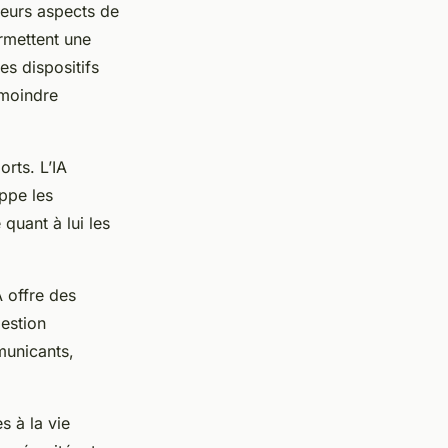
usieurs aspects de
rmettent une
es dispositifs
 moindre
rts. L’IA
oppe les
quant à lui les
A offre des
gestion
municants,
s à la vie