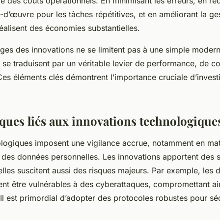
e des coûts opérationnels. En minimisant les erreurs, en réd
d’œuvre pour les tâches répétitives, et en améliorant la ges
réalisent des économies substantielles.
ages des innovations ne se limitent pas à une simple modern
 se traduisent par un véritable levier de performance, de co
 Ces éléments clés démontrent l’importance cruciale d’invest
sques liés aux innovations technologique
ologiques imposent une vigilance accrue, notamment en mat
n des données personnelles. Les innovations apportent des s
elles suscitent aussi des risques majeurs. Par exemple, les
nt être vulnérables à des cyberattaques, compromettant ain
. Il est primordial d’adopter des protocoles robustes pour sé