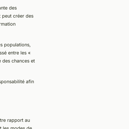
ante des
 peut créer des
ormation
es populations,
ssé entre les «
té des chances et
ponsabilité afin
tre rapport au
nt les modes de