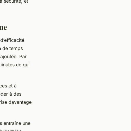
 sécurité, et
que
’efficacité
in de temps
 ajoutée. Par
inutes ce qui
ces et à
éder à des
orise davantage
s entraîne une