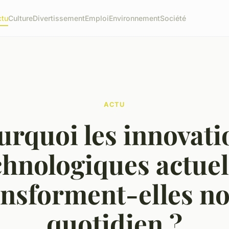
ctu
Culture
Divertissement
Emploi
Environnement
Société
ACTU
urquoi les innovati
chnologiques actuel
ansforment-elles no
quotidien ?