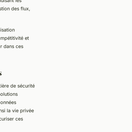
uisant les
tion des flux,
isation
mpétitivité et
ir dans ces
s
ière de sécurité
olutions
 données
si la vie privée
curiser ces