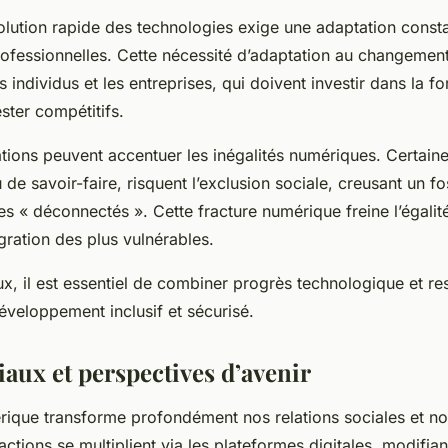
évolution rapide des technologies exige une adaptation const
fessionnelles. Cette nécessité d’adaptation au changement
s individus et les entreprises, qui doivent investir dans la f
ster compétitifs.
ations peuvent accentuer les inégalités numériques. Certain
 de savoir-faire, risquent l’exclusion sociale, creusant un fo
es « déconnectés ». Cette fracture numérique freine l’égali
gration des plus vulnérables.
x, il est essentiel de combiner progrès technologique et res
éveloppement inclusif et sécurisé.
iaux et perspectives d’avenir
rique transforme profondément nos relations sociales et no
actions se multiplient via les plateformes digitales, modifia