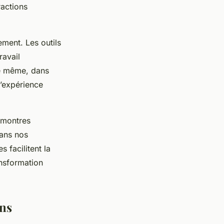
ractions
ement. Les outils
ravail
 De même, dans
l’expérience
s montres
dans nos
 facilitent la
ransformation
ons