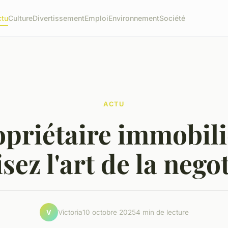
ctu
Culture
Divertissement
Emploi
Environnement
Société
ACTU
priétaire immobili
sez l'art de la nego
Victoria
10 octobre 2025
4 min de lecture
V