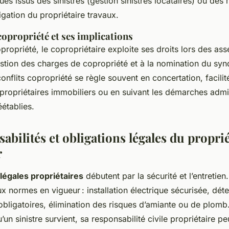
ques issus des sinistres (gestion sinistres locataires) ou des
ligation du propriétaire travaux.
copropriété et ses implications
propriété, le copropriétaire exploite ses droits lors des as
estion des charges de copropriété et à la nomination du syn
onflits copropriété se règle souvent en concertation, facilit
 propriétaires immobiliers ou en suivant les démarches admi
éétablies.
abilités et obligations légales du propri
r
 légales propriétaires
débutent par la sécurité et l’entretien
aux normes en vigueur : installation électrique sécurisée, dét
bligatoires, élimination des risques d’amiante ou de plomb. 
u’un sinistre survient, sa responsabilité civile propriétaire p