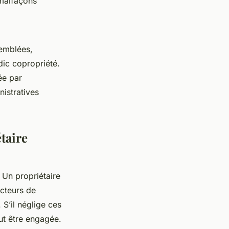
 malfaçons
semblées,
dic copropriété.
ée par
nistratives
étaire
. Un propriétaire
ecteurs de
S’il néglige ces
eut être engagée.