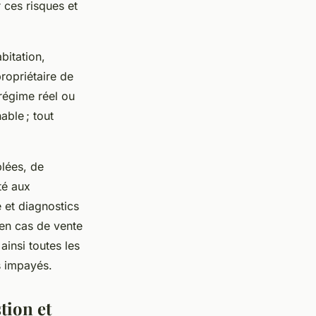
 ces risques et
bitation,
propriétaire de
 régime réel ou
able ; tout
blées, de
té aux
 et diagnostics
 en cas de vente
ainsi toutes les
s impayés.
tion et