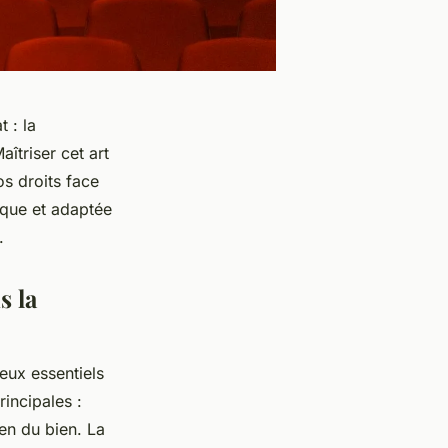
 : la
îtriser cet art
os droits face
ique et adaptée
.
s la
eux essentiels
rincipales :
ien du bien. La