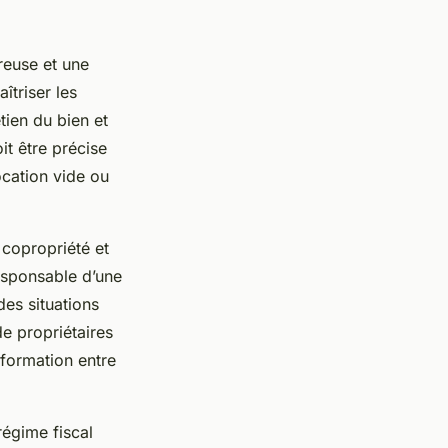
reuse et une
îtriser les
etien du bien et
it être précise
location vide ou
 copropriété et
responsable d’une
des situations
de propriétaires
nformation entre
régime fiscal