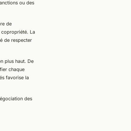
sanctions ou des
ère de
a copropriété. La
té de respecter
en plus haut. De
ifier chaque
és favorise la
 négociation des