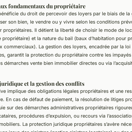
gaux fondamentaux du propriétaire
bénéficie du droit de percevoir des loyers par le biais de la 
liser son bien, le vendre ou y vivre selon les conditions prév
 propriétaires. Il détient la liberté de choisir le mode de loc
propriétaire) et la nature du bail (baux d’habitation pour pr
x commerciaux). La gestion des loyers, encadrée par la loi
es, garantit la protection du propriétaire contre les impayés
 démarches vente bien immobilier directes ou via l’acquisit
juridique et la gestion des conflits
ive implique des obligations légales propriétaires et une res
ire. En cas de défaut de paiement, la résolution de litiges pr
uie sur des démarches administratives propriétaires rigoure
cataires, procédures d’expulsion, ou recours via l’associati
mobiliers. La protection juridique propriétaires s’avère néc