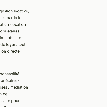
gestion locative,
ues par la loi
ation (location
opriétaires,
 immobilière
 de loyers tout
ion directe
ponsabilité
opriétaires-
uses : médiation
on de
essaire pour