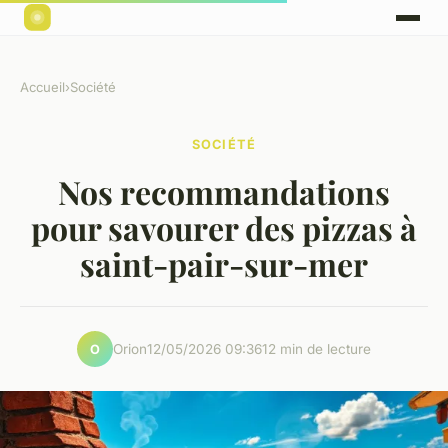
Accueil
›
Société
SOCIÉTÉ
Nos recommandations
pour savourer des pizzas à
saint-pair-sur-mer
Orion
12/05/2026 09:36
12 min de lecture
O