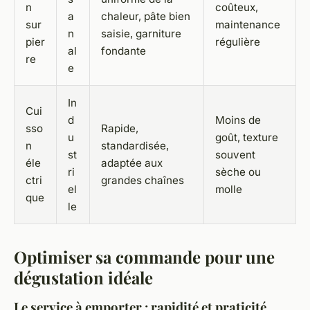
n
coûteux,
a
chaleur, pâte bien
sur
maintenance
n
saisie, garniture
pier
régulière
al
fondante
re
e
In
Cui
d
Moins de
sso
Rapide,
u
goût, texture
n
standardisée,
st
souvent
éle
adaptée aux
ri
sèche ou
ctri
grandes chaînes
el
molle
que
le
Optimiser sa commande pour une
dégustation idéale
Le service à emporter : rapidité et praticité