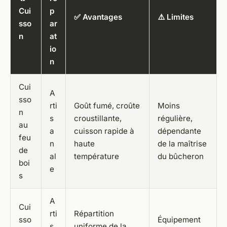
Cui
p
✅ Avantages
⚠️ Limites
sso
ar
n
at
io
n
Cui
A
sso
rti
Goût fumé, croûte
Moins
n
s
croustillante,
régulière,
au
a
cuisson rapide à
dépendante
feu
n
haute
de la maîtrise
de
al
température
du bûcheron
boi
e
s
A
Cui
rti
Répartition
sso
Équipement
s
uniforme de la